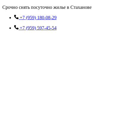
Перейти
Срочно снять посуточно жилье в Стаханове
к
содержимому
+7 (959) 180-08-29
+7 (959) 597-45-54