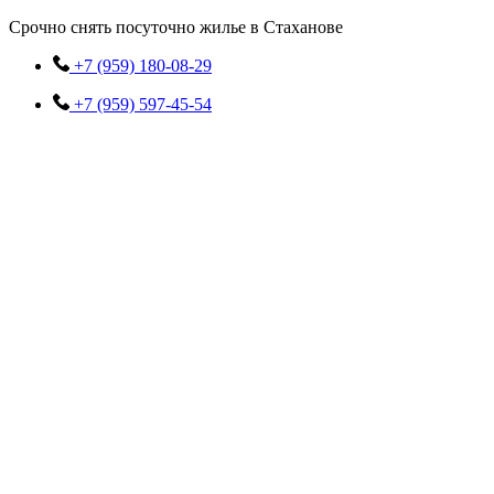
Перейти
Срочно снять посуточно жилье в Стаханове
к
содержимому
+7 (959) 180-08-29
+7 (959) 597-45-54