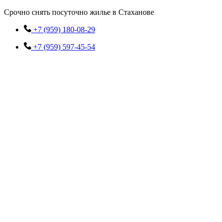
Перейти
Срочно снять посуточно жилье в Стаханове
к
содержимому
+7 (959) 180-08-29
+7 (959) 597-45-54