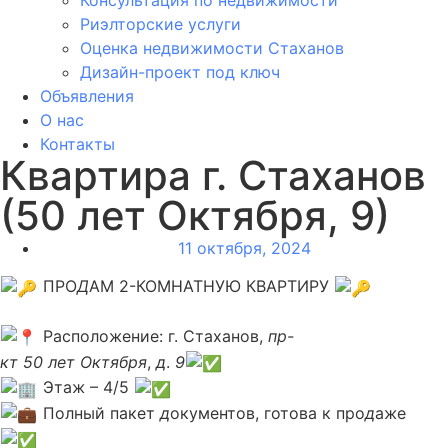
Риэлторские услуги
Оценка недвижимости Стаханов
Дизайн-проект под ключ
Объявления
О нас
Контакты
Квартира г. Стаханов
(50 лет Октября, 9)
11 октября, 2024
ПРО
Д
АМ 2-КОМНАТНУЮ КВАРТИРУ
Расположение: г. Стаханов,
пр-
кт
50
лет
Октября
,
д
.
9
Этаж – 4/5
Полный пакет
д
окументов, готова к про
д
аже