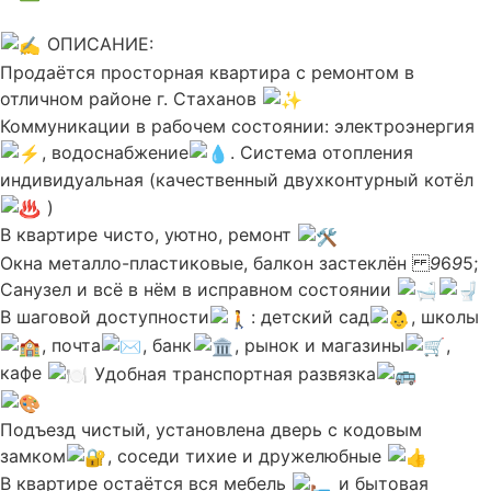
ОПИСАНИЕ:
Про
д
аётся просторная квартира с ремонтом в
отличном районе г. Стаханов
Коммуникации в рабочем состоянии: электроэнергия
, водоснабжение
. Система отопления
индивидуальная (качественный двухконтурный котёл
)
В квартире чисто, уютно, ремонт
Окна металло-пластиковые, балкон застеклён
9
6
9
5;
Санузел и всё в нём в исправном состоянии
В шаговой доступности
: детский сад
, школы
, почта
, банк
, рынок и магазины
,
кафе
Удобная транспортная развязка
Подъезд чистый, установлена дверь с кодовым
замком
, соседи тихие и дружелюбные
В квартире остаётся вся мебель
и бытовая