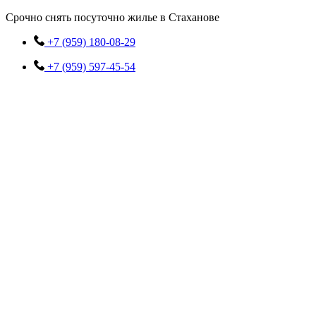
Перейти
Срочно снять посуточно жилье в Стаханове
к
содержимому
+7 (959) 180-08-29
+7 (959) 597-45-54