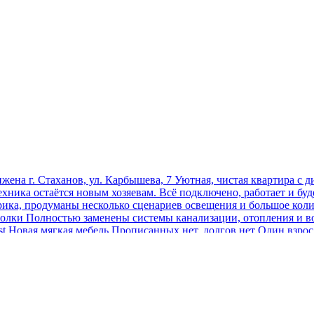
аг. Стаханов, ул. Карбышева, 7 Уютная, чистая квартира с диз