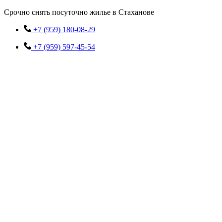
Перейти
Срочно снять посуточно жилье в Стаханове
к
содержимому
+7 (959) 180-08-29
+7 (959) 597-45-54