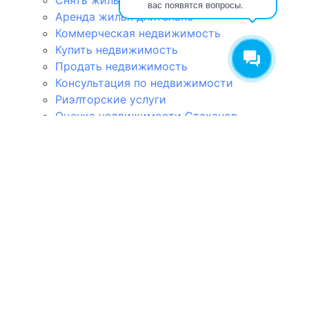
вас появятся вопросы.
Аренда жилья длительно
Коммерческая недвижимость
Купить недвижимость
Продать недвижимость
Консультация по недвижимости
Риэлторские услуги
Оценка недвижимости Стаханов
Дизайн-проект под ключ
Объявления
О нас
Контакты
Контакты:
ЛНР, г
. Стаханов, ул. Макерова, д. 12
Телефон: +7 (959) 180-08-29
Телефон: +7 (959) 597-45-54
Whatsapp: +7 (959) 180-08-29
Telegram: +7 (959) 180-08-29
Информация на сайте не является публичной офертой