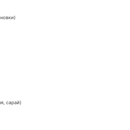
еновки)
я, сарай)