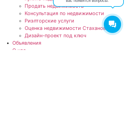
вас появятся вопросы.
Продать недвижимость
Консультация по недвижимости
Риэлторские услуги
Оценка недвижимости Стаханов
Дизайн-проект под ключ
Объявления
О нас
Контакты
Контакты:
ЛНР, г
. Стаханов, ул. Макерова, д. 12
Телефон: +7 (959) 180-08-29
Телефон: +7 (959) 597-45-54
Whatsapp: +7 (959) 180-08-29
Telegram: +7 (959) 180-08-29
Информация на сайте не является публичной офертой
© 2026 Агентство недвижимости «Эксперт»