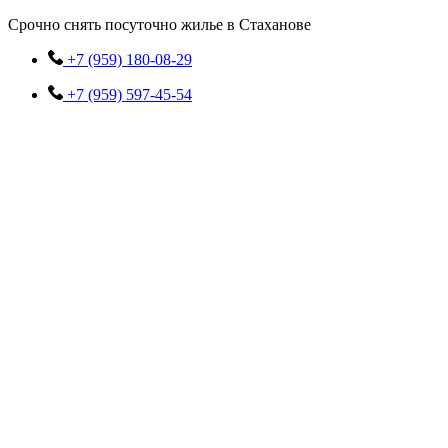
Перейти
Срочно снять посуточно жилье в Стаханове
к
содержимому
+7 (959) 180-08-29
+7 (959) 597-45-54