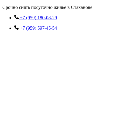
Перейти
Срочно снять посуточно жилье в Стаханове
к
содержимому
+7 (959) 180-08-29
+7 (959) 597-45-54