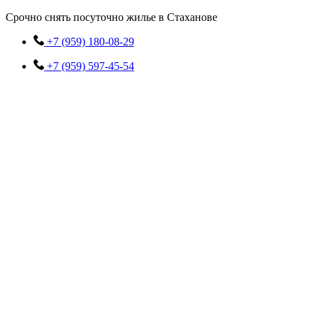
Перейти
Срочно снять посуточно жилье в Стаханове
к
содержимому
+7 (959) 180-08-29
+7 (959) 597-45-54