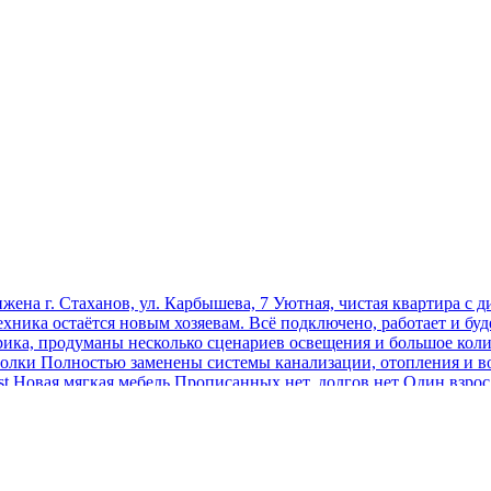
аг. Стаханов, ул. Карбышева, 7 Уютная, чистая квартира с диз