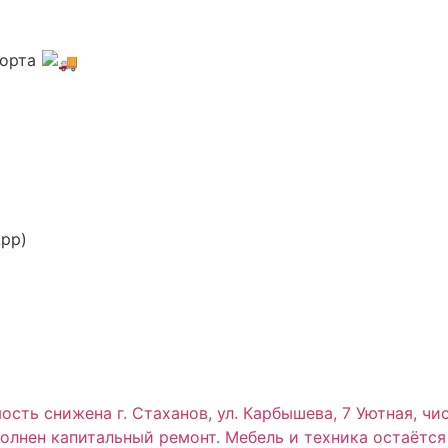
порта
App)