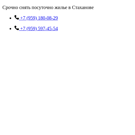
Перейти
Срочно снять посуточно жилье в Стаханове
к
содержимому
+7 (959) 180-08-29
+7 (959) 597-45-54