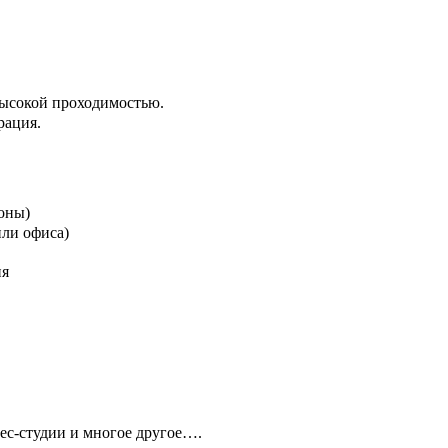
высокой проходимостью.
рация.
зоны)
или офиса)
ия
ес-студии и многое другое….