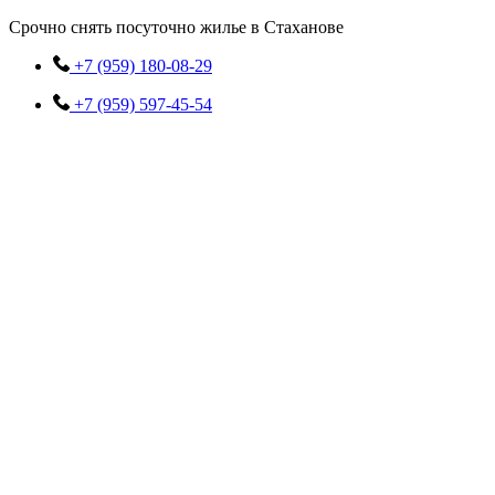
Перейти
Срочно снять посуточно жилье в Стаханове
к
содержимому
+7 (959) 180-08-29
+7 (959) 597-45-54